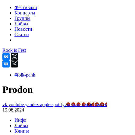
Фестивали
Концерты
Группы
Лайвы
Новости
Статьи
Rock is Fest
#folk-pank
Prodon
vk
youtube
yandex
apple
spotify
amazon-music
deezer
19.06.2024
Инфо
Лайвы
Клипы