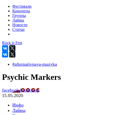
Фестивали
Концерты
Группы
Лайвы
Новости
Статьи
Rock is Fest
#alternativnaya-muzyka
Psychic Markers
facebook
bandcamp
15.05.2020
Инфо
Лайвы