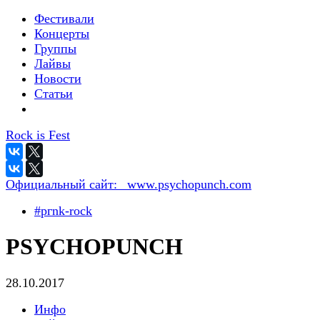
Фестивали
Концерты
Группы
Лайвы
Новости
Статьи
Rock is Fest
Официальный сайт:
_www.psychopunch.com
#pгnk-roсk
PSYCHOPUNCH
28.10.2017
Инфо