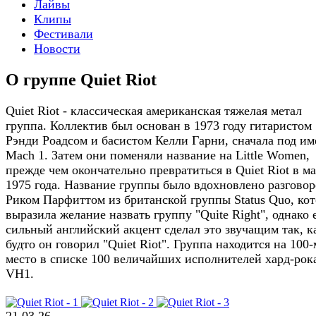
Лайвы
Клипы
Фестивали
Новости
О группе Quiet Riot
Quiet Riot - классическая американская тяжелая метал
группа. Коллектив был основан в 1973 году гитаристом
Рэнди Роадсом и басистом Келли Гарни, сначала под и
Mach 1. Затем они поменяли название на Little Women,
прежде чем окончательно превратиться в Quiet Riot в ма
1975 года. Название группы было вдохновлено разговор
Риком Парфиттом из британской группы Status Quo, ко
выразила желание назвать группу "Quite Right", однако 
сильный английский акцент сделал это звучащим так, к
будто он говорил "Quiet Riot". Группа находится на 100-
место в списке 100 величайших исполнителей хард-рок
VH1.
21.03.26