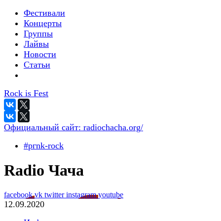
Фестивали
Концерты
Группы
Лайвы
Новости
Статьи
Rock is Fest
Официальный сайт:
radiochacha.org/
#pгnk-roсk
Radio Чача
facebook
vk
twitter
instagram
youtube
12.09.2020