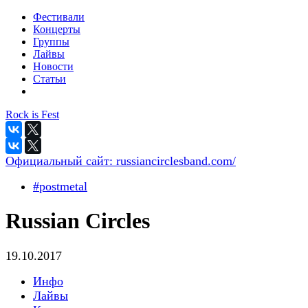
Фестивали
Концерты
Группы
Лайвы
Новости
Статьи
Rock is Fest
Официальный сайт:
russiancirclesband.com/
#postmetal
Russian Circles
19.10.2017
Инфо
Лайвы