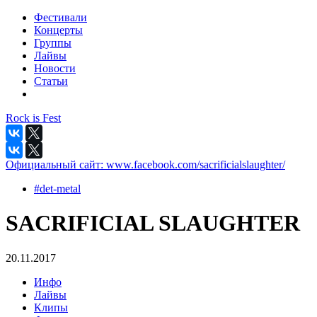
Фестивали
Концерты
Группы
Лайвы
Новости
Статьи
Rock is Fest
Официальный сайт:
www.facebook.com/sacrificialslaughter/
#det-metal
SACRIFICIAL SLAUGHTER
20.11.2017
Инфо
Лайвы
Клипы