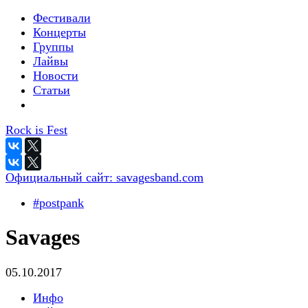
Фестивали
Концерты
Группы
Лайвы
Новости
Статьи
Rock is Fest
Официальный сайт:
savagesband.com
#postpank
Savages
05.10.2017
Инфо