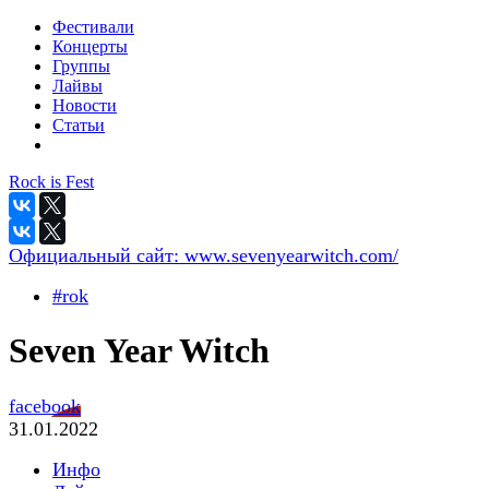
Фестивали
Концерты
Группы
Лайвы
Новости
Статьи
Rock is Fest
Официальный сайт:
www.sevenyearwitch.com/
#rok
Seven Year Witch
facebook
31.01.2022
Инфо