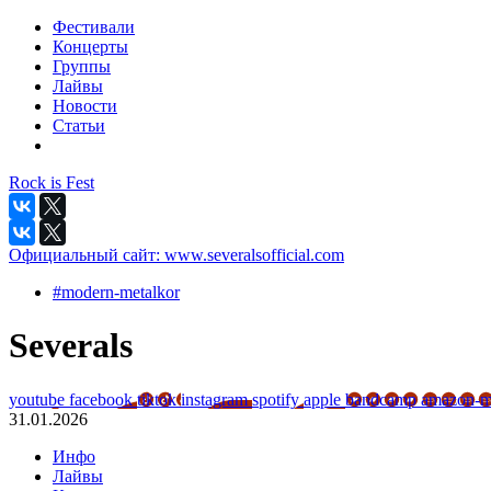
Фестивали
Концерты
Группы
Лайвы
Новости
Статьи
Rock is Fest
Официальный сайт:
www.severalsofficial.com
#modern-metalkor
Severals
youtube
facebook
tiktok
instagram
spotify
apple
bandcamp
amazon-m
31.01.2026
Инфо
Лайвы