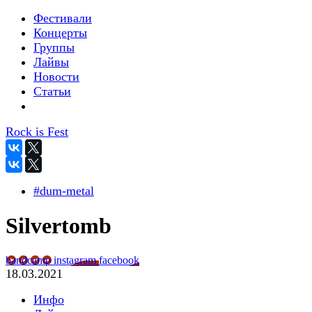
Фестивали
Концерты
Группы
Лайвы
Новости
Статьи
Rock is Fest
#dum-metal
Silvertomb
bandcamp
instagram
facebook
18.03.2021
Инфо