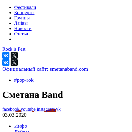
Фестивали
Концерты
Группы
Лайвы
Новости
Статьи
Rock is Fest
Официальный сайт:
smetanaband.com
#pop-rok
Сметана Band
facebook
youtube
instagram
vk
03.03.2020
Инфо
Лайвы