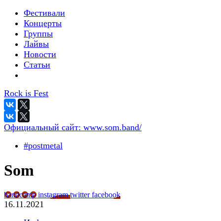
Фестивали
Концерты
Группы
Лайвы
Новости
Статьи
Rock is Fest
Официальный сайт:
www.som.band/
#postmetal
Som
bandcamp
instagram
twitter
facebook
16.11.2021