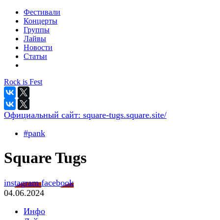
Фестивали
Концерты
Группы
Лайвы
Новости
Статьи
Rock is Fest
Официальный сайт:
square-tugs.square.site/
#pank
Square Tugs
instagram
facebook
04.06.2024
Инфо