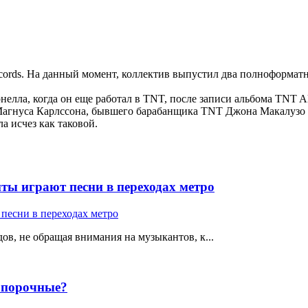
s Records. На данный момент, коллектив выпустил два полноформа
елла, когда он еще работал в TNT, после записи альбома TNT All
Магнуса Карлссона, бывшего барабанщика TNT Джона Макалузо и
а исчез как таковой.
ты играют песни в переходах метро
ов, не обращая внимания на музыкантов, к...
е порочные?