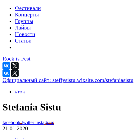
Фестивали
Концерты
Группы
Лайвы
Новости
Статьи
Rock is Fest
Официальный сайт:
steffysistu.wixsite.com/stefaniasistu
#rok
Stefania Sistu
facebook
twitter
instagram
21.01.2020