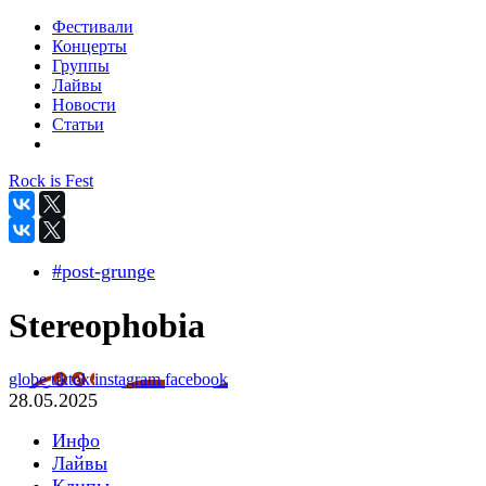
Фестивали
Концерты
Группы
Лайвы
Новости
Статьи
Rock is Fest
#post-grunge
Stereophobia
globe
tiktok
instagram
facebook
28.05.2025
Инфо
Лайвы
Клипы