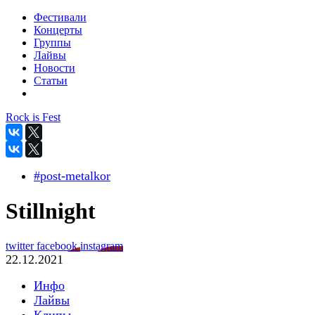
Фестивали
Концерты
Группы
Лайвы
Новости
Статьи
Rock is Fest
#post-metalkor
Stillnight
twitter
facebook
instagram
22.12.2021
Инфо
Лайвы
Клипы