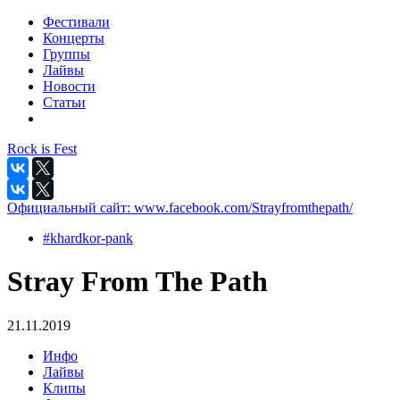
Фестивали
Концерты
Группы
Лайвы
Новости
Статьи
Rock is Fest
Официальный сайт:
www.facebook.com/Strayfromthepath/
#khardkor-pank
Stray From The Path
21.11.2019
Инфо
Лайвы
Клипы