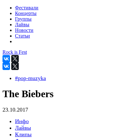
Фестивали
Концерты
Группы
Лайвы
Новости
Статьи
Rock is Fest
#pop-muzyka
The Biebers
23.10.2017
Инфо
Лайвы
Клипы