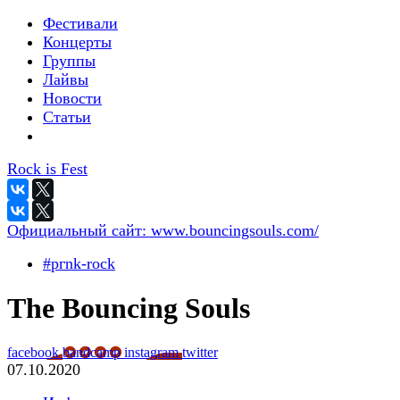
Фестивали
Концерты
Группы
Лайвы
Новости
Статьи
Rock is Fest
Официальный сайт:
www.bouncingsouls.com/
#pгnk-roсk
The Bouncing Souls
facebook
bandcamp
instagram
twitter
07.10.2020