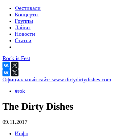
Фестивали
Концерты
Группы
Лайвы
Новости
Статьи
Rock is Fest
Официальный сайт:
www.dirtydirtydishes.com
#rok
The Dirty Dishes
09.11.2017
Инфо