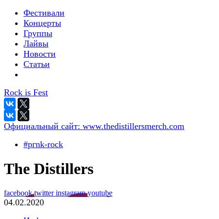
Фестивали
Концерты
Группы
Лайвы
Новости
Статьи
Rock is Fest
Официальный сайт:
www.thedistillersmerch.com
#pгnk-roсk
The Distillers
facebook
twitter
instagram
youtube
04.02.2020