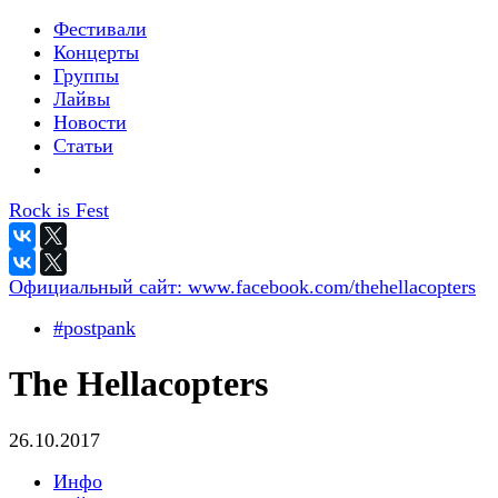
Фестивали
Концерты
Группы
Лайвы
Новости
Статьи
Rock is Fest
Официальный сайт:
www.facebook.com/thehellacopters
#postpank
The Hellacopters
26.10.2017
Инфо