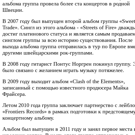
альбома группа провела более ста концертов в родной
Швеции.
В 2007 году был выпущен второй альбом группы «Swee
Trade». Сингл из этого альбома - «Streets of Fire» дважд
достиг платинового статуса и является самым продавае
синглом группы за всю историю существования. После
выхода альбома группа отправилась в тур по Европе вме
другими швейцарскими рок-группами.
В 2008 году гитарист Понтус Норгрен покинул группу. 
было связано с желанием играть музыку потяжелее.
В 2009 году выходит альбом «Clash of the Elements»,
записанный с помощью известного продюсера Майка
Фрайсера.
Летом 2010 года группа заключает партнерство с лейбл
«Frontiers Records» в рамках подготовки к предстоящем
концертному альбому.
Альбом был выпущен в 2011 году и занял первое места 