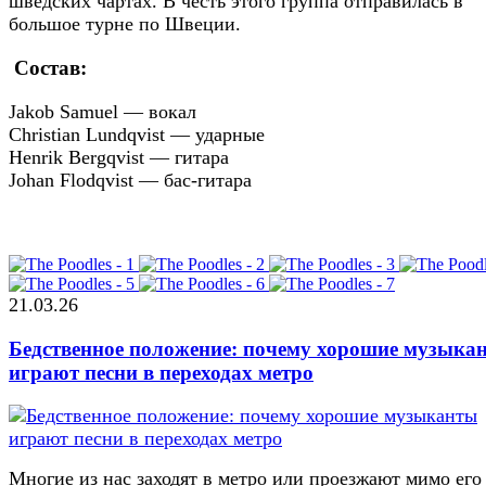
шведских чартах. В честь этого группа отправилась в
большое турне по Швеции.
Состав:
Jakob Samuel — вокал
Christian Lundqvist — ударные
Henrik Bergqvist — гитара
Johan Flodqvist — бас-гитара
21.03.26
Бедственное положение: почему хорошие музыка
играют песни в переходах метро
Многие из нас заходят в метро или проезжают мимо его