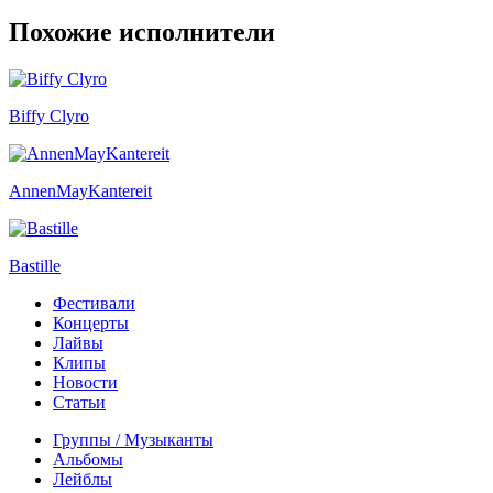
Похожие исполнители
Biffy Clyro
AnnenMayKantereit
Bastille
Фестивали
Концерты
Лайвы
Клипы
Новости
Статьи
Группы / Музыканты
Альбомы
Лейблы