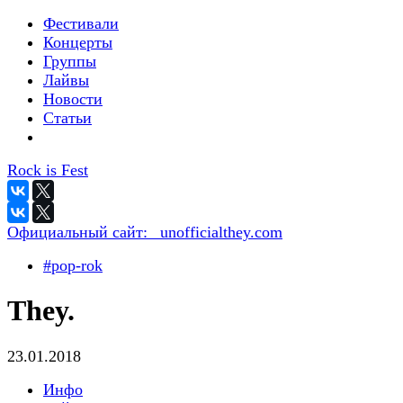
Фестивали
Концерты
Группы
Лайвы
Новости
Статьи
Rock is Fest
Официальный сайт:
_unofficialthey.com
#pop-rok
They.
23.01.2018
Инфо