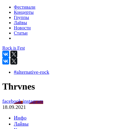
Фестивали
Концерты
Группы
Лайвы
Новости
Статьи
Rock is Fest
#alternative-rock
Thrvnes
facebook
instagram
18.09.2021
Инфо
Лайвы