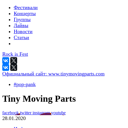
Фестивали
Концерты
Группы
Лайвы
Новости
Статьи
Rock is Fest
Официальный сайт:
www.tinymovingparts.com
#pop-pank
Tiny Moving Parts
facebook
twitter
instagram
youtube
28.01.2020