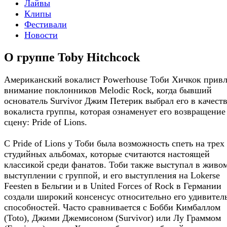
Лайвы
Клипы
Фестивали
Новости
О группе Toby Hitchcock
Американский вокалист Powerhouse Тоби Хичкок прив
внимание поклонников Melodic Rock, когда бывший
основатель Survivor Джим Петерик выбрал его в качест
вокалиста группы, которая ознаменует его возвращение
сцену: Pride of Lions.
С Pride of Lions у Тоби была возможность спеть на трех
студийных альбомах, которые считаются настоящей
классикой среди фанатов. Тоби также выступал в живо
выступлении с группой, и его выступления на Lokerse
Feesten в Бельгии и в United Forces of Rock в Германии
создали широкий консенсус относительно его удивител
способностей. Часто сравнивается с Бобби Кимбаллом
(Toto), Джими Джемисоном (Survivor) или Лу Граммом