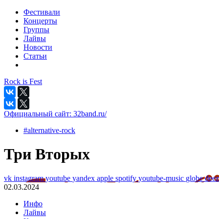
Фестивали
Концерты
Группы
Лайвы
Новости
Статьи
Rock is Fest
Официальный сайт:
32band.ru/
#alternative-rock
Три Вторых
vk
instagram
youtube
yandex
apple
spotify
youtube-music
globe
dee
02.03.2024
Инфо
Лайвы