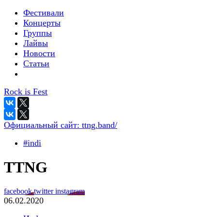
Фестивали
Концерты
Группы
Лайвы
Новости
Статьи
Rock is Fest
Официальный сайт:
ttng.band/
#indi
TTNG
facebook
twitter
instagram
06.02.2020