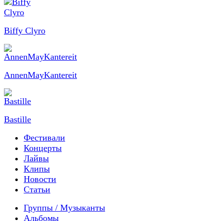
Biffy Clyro
AnnenMayKantereit
Bastille
Фестивали
Концерты
Лайвы
Клипы
Новости
Статьи
Группы / Музыканты
Альбомы