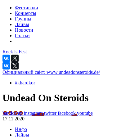
Фестивали
Концерты
Группы
Лайвы
Новости
Статьи
Rock is Fest
Официальный сайт:
www.undeadonsteroids.de/
#khardkor
Undead On Steroids
bandcamp
instagram
twitter
facebook
youtube
17.11.2020
Инфо
Лайвы