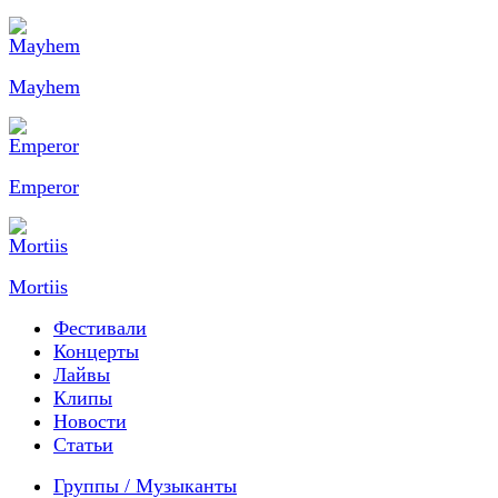
Mayhem
Emperor
Mortiis
Фестивали
Концерты
Лайвы
Клипы
Новости
Статьи
Группы / Музыканты