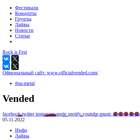
Фестивали
Концерты
Группы
Лайвы
Новости
Статьи
Rock is Fest
Официальный сайт:
www.officialvended.com/
#nu-metal
Vended
facebook
twitter
instagram
apple
spotify
youtube-music
amazon-mus
05.11.2022
Инфо
Лайвы