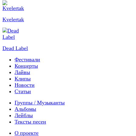
Kvelertak
Dead Label
Фестивали
Концерты
Лайвы
Клипы
Новости
Статьи
Группы / Музыканты
Альбомы
Лейблы
Тексты песен
О проекте