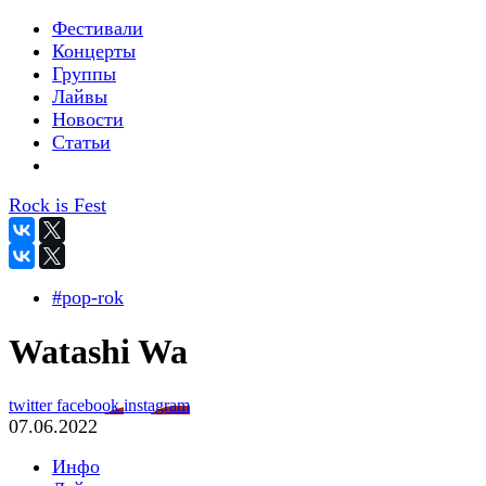
Фестивали
Концерты
Группы
Лайвы
Новости
Статьи
Rock is Fest
#pop-rok
Watashi Wa
twitter
facebook
instagram
07.06.2022
Инфо