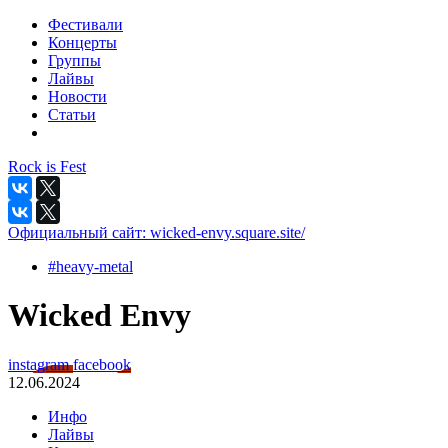
Фестивали
Концерты
Группы
Лайвы
Новости
Статьи
Rock is Fest
Официальный сайт:
wicked-envy.square.site/
#heavy-metal
Wicked Envy
instagram
facebook
12.06.2024
Инфо
Лайвы