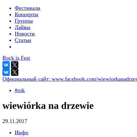
Фестивали
Концерты
Группы
Лайвы
Новости
Статьи
Rock is Fest
Официальный сайт:
www.facebook.com/wiewiorkanadrze
#rok
wiewiórka na drzewie
29.11.2017
Инфо