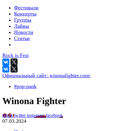
Фестивали
Концерты
Группы
Лайвы
Новости
Статьи
Rock is Fest
Официальный сайт:
winonafighter.com/
#pop-pank
Winona Fighter
tiktok
twitter
instagram
facebook
07.03.2024