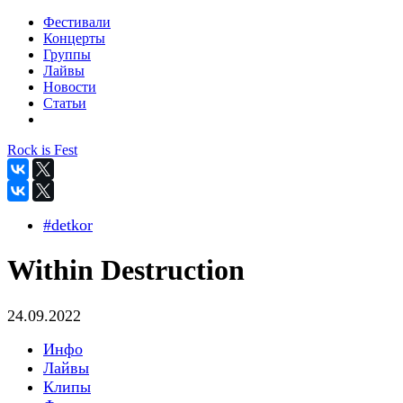
Фестивали
Концерты
Группы
Лайвы
Новости
Статьи
Rock is Fest
#detkor
Within Destruction
24.09.2022
Инфо
Лайвы
Клипы