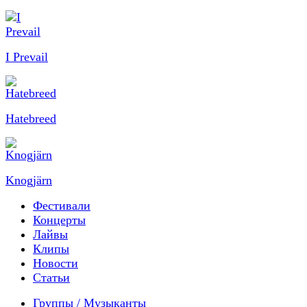
I Prevail
Hatebreed
Knogjärn
Фестивали
Концерты
Лайвы
Клипы
Новости
Статьи
Группы / Музыканты