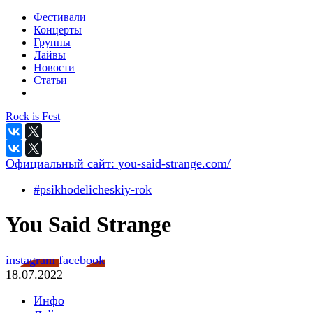
Фестивали
Концерты
Группы
Лайвы
Новости
Статьи
Rock is Fest
Официальный сайт:
you-said-strange.com/
#psikhodelicheskiy-rok
You Said Strange
instagram
facebook
18.07.2022
Инфо