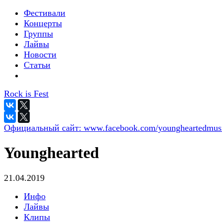
Фестивали
Концерты
Группы
Лайвы
Новости
Статьи
Rock is Fest
Официальный сайт:
www.facebook.com/youngheartedmus
Younghearted
21.04.2019
Инфо
Лайвы
Клипы