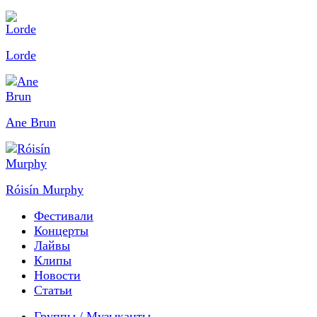
Lorde
Ane Brun
Róisín Murphy
Фестивали
Концерты
Лайвы
Клипы
Новости
Статьи
Группы / Музыканты