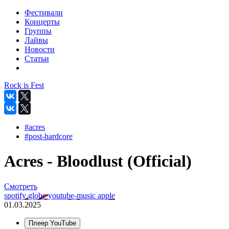
Фестивали
Концерты
Группы
Лайвы
Новости
Статьи
Rock is Fest
#acres
#post-hardcore
Acres - Bloodlust (Official)
Смотреть
spotify
globe
youtube-music
apple
01.03.2025
Плеер YouTube