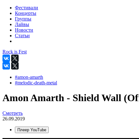
Фестивали
Концерты
Группы
Лайвы
Новости
Статьи
Rock is Fest
#amon-amarth
#melodic-death-metal
Amon Amarth - Shield Wall (Off
Смотреть
26.09.2019
Плеер YouTube