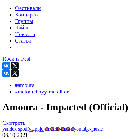
Фестивали
Концерты
Группы
Лайвы
Новости
Статьи
Rock is Fest
#amoura
#melodichnyy-metalkor
Amoura - Impacted (Official)
Смотреть
yandex
spotify
apple
amazon-music
youtube-music
08.10.2021