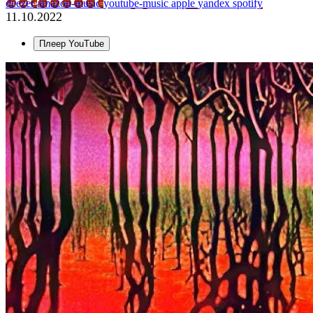
deezer
amazon-music
youtube-music
apple
yandex
spotify
11.10.2022
Плеер YouTube